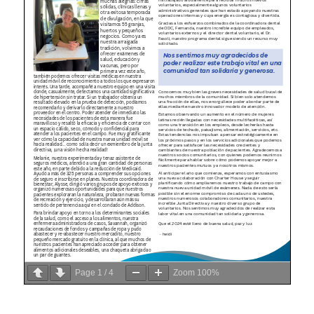
Page
1
/
4
Zoom
100%