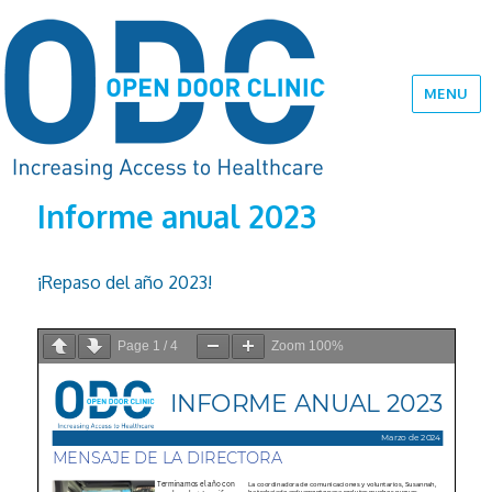
MENU
Informe anual 2023
¡Repaso del año 2023!
Page
1
/
4
Zoom
100%